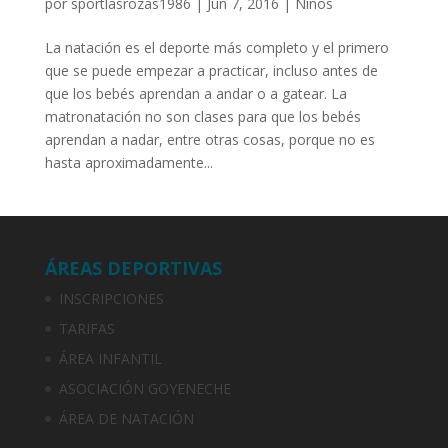
por
sportlasrozas1986
|
Jun 7, 2016
|
Niños
La natación es el deporte más completo y el primero
que se puede empezar a practicar, incluso antes de
que los bebés aprendan a andar o a gatear. La
matronatación no son clases para que los bebés
aprendan a nadar, entre otras cosas, porque no es
hasta aproximadamente...
ÁREAS DEPORTIVAS
INSCRIPCIONES
TARIFAS
ÁREA INFANTIL
ASOCIACIÓN GOYENECHE
ÁREA DE NATACIÓN